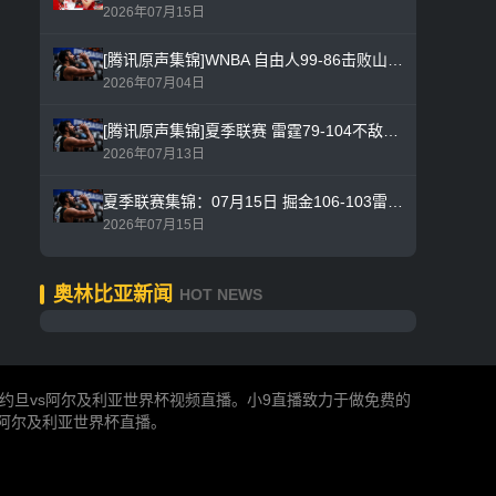
2026年07月15日
[腾讯原声集锦]WNBA 自由人99-86击败山猫，布里安娜·斯图尔特36分7篮板0助攻0抢断2盖帽得分全队最高
2026年07月04日
[腾讯原声集锦]夏季联赛 雷霆79-104不敌勇士，本内特·斯特茨全场13分成空砍
2026年07月13日
夏季联赛集锦：07月15日 掘金106-103雷霆，特雷冯·布拉齐尔32分6篮板0助攻1抢断1盖帽带队轻松拿下比赛
2026年07月15日
奥林比亚新闻
HOT NEWS
供约旦vs阿尔及利亚世界杯视频直播。小9直播致力于做免费的
s阿尔及利亚世界杯直播。