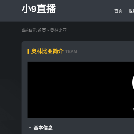
小9直播
首页
世
首页
奥林比亚
当前位置:
>
奥林比亚简介
TEAM
・ 基本信息