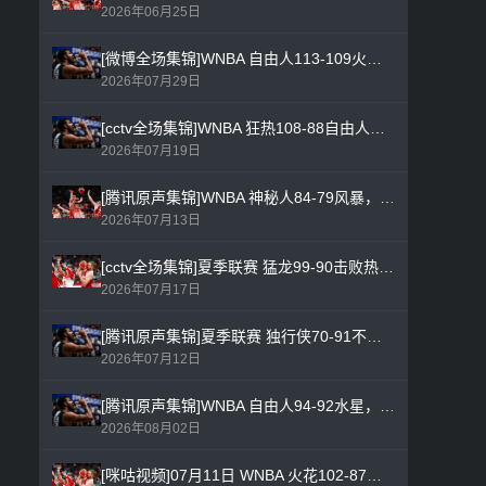
2026年06月25日
[微博全场集锦]WNBA 自由人113-109火花，布里安娜·斯图尔特29分4篮板7助攻4抢断3盖帽带队轻松拿下比赛
2026年07月29日
[cctv全场集锦]WNBA 狂热108-88自由人，凯尔西·米切尔33分0篮板1助攻1抢断0盖帽带队轻松拿下比赛
2026年07月19日
[腾讯原声集锦]WNBA 神秘人84-79风暴，夏奇拉·奥斯汀27分5篮板3助攻1抢断1盖帽带队轻松拿下比赛
2026年07月13日
[cctv全场集锦]夏季联赛 猛龙99-90击败热火，阿伦·格雷夫斯23分6篮板4助攻1抢断2盖帽得分全队最高
2026年07月17日
[腾讯原声集锦]夏季联赛 独行侠70-91不敌湖人，瑞恩·内姆布哈德全场12分成空砍
2026年07月12日
[腾讯原声集锦]WNBA 自由人94-92水星，萨布丽娜·约内斯库27分7篮板10助攻1抢断0盖帽带队轻松拿下比赛
2026年08月02日
[咪咕视频]07月11日 WNBA 火花102-87天空，妮姆卡蒂·奥古米克25分12篮板5助攻1抢断1盖帽带队轻松拿下比赛