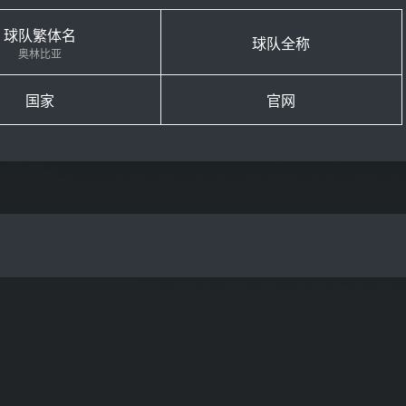
球队繁体名
球队全称
奥林比亚
国家
官⽹