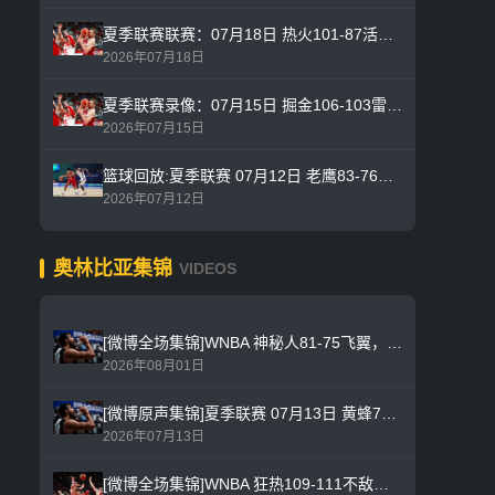
夏季联赛联赛：07月18日 热火101-87活塞 全场比赛高清录像
2026年07月18日
夏季联赛录像：07月15日 掘金106-103雷霆 全场比赛录像
2026年07月15日
篮球回放:夏季联赛 07月12日 老鹰83-76篮网 全场比赛高清录像
2026年07月12日
奥林比亚集锦
VIDEOS
[微博全场集锦]WNBA 神秘人81-75飞翼，夏奇拉·奥斯汀28分10篮板4助攻1抢断0盖帽带队轻松拿下比赛
2026年08月01日
[微博原声集锦]夏季联赛 07月13日 黄蜂75-87不敌凯尔特人，利亚姆·麦克尼利全场20分成空砍
2026年07月13日
[微博全场集锦]WNBA 狂热109-111不敌水星，凯尔西·米切尔全场30分成空砍